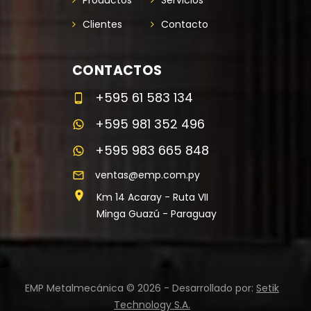
Productos
Servicios
Clientes
Contacto
CONTACTOS
+595 61 583 134
+595 981 352 496
+595 983 665 848
ventas@emp.com.py
Km 14 Acaray - Ruta VII
Minga Guazú - Paraguay
EMP Metalmecánica
©
2026
-
Desarrollado por:
Setik
Technology S.A.